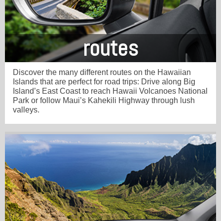
routes
Discover the many different routes on the Hawaiian
Islands that are perfect for road trips: Drive along Big
Island’s East Coast to reach Hawaii Volcanoes National
Park or follow Maui’s Kahekili Highway through lush
valleys.