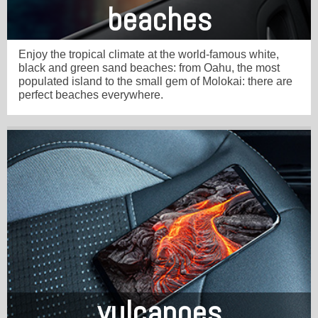
beaches
Enjoy the tropical climate at the world-famous white,
black and green sand beaches: from Oahu, the most
populated island to the small gem of Molokai: there are
perfect beaches everywhere.
vulcanoes