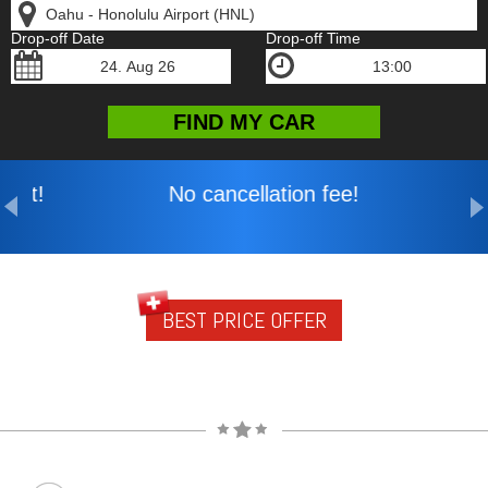
Drop-off Date
Drop-off Time
nt!
No cancellation fee!
Ju
BEST PRICE OFFER