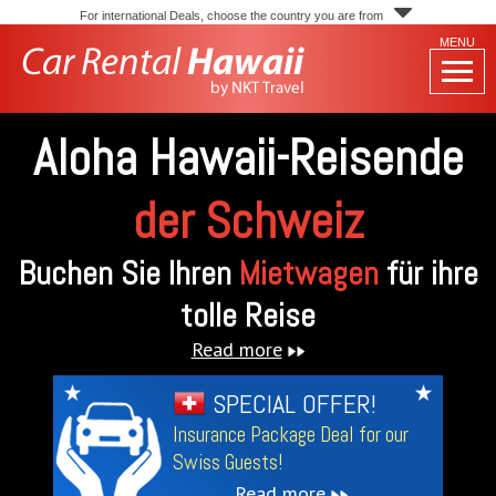
For international Deals, choose the country you are from
MENU
Aloha Hawaii-Reisende
der Schweiz
Buchen Sie Ihren
Mietwagen
für ihre
tolle Reise
Read more
SPECIAL OFFER!
Insurance Package Deal for our
Swiss Guests!
Read more